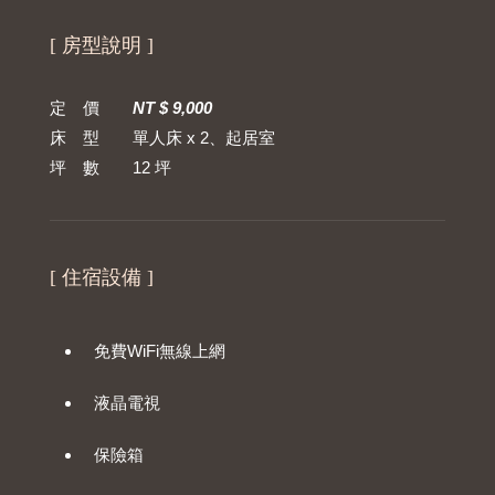
[ 房型說明 ]
定 價
NT $ 9,000
床 型 單人床 x 2、起居室
坪 數 12 坪
[ 住宿設備 ]
免費WiFi無線上網
液晶電視
保險箱