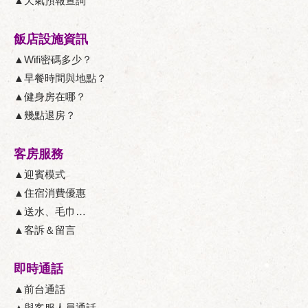
▲天氣預報查詢
飯店設施資訊
▲Wifi密碼多少？
▲早餐時間與地點？
▲健身房在哪？
▲幾點退房？
客房服務
▲迎賓模式
▲住宿消費優惠
▲送水、毛巾…
▲客訴＆留言
即時通話
▲前台通話
▲與客服人員通話